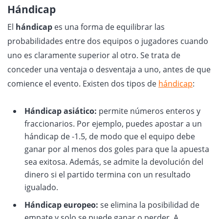
Hándicap
El
hándicap
es una forma de equilibrar las
probabilidades entre dos equipos o jugadores cuando
uno es claramente superior al otro. Se trata de
conceder una ventaja o desventaja a uno, antes de que
comience el evento. Existen dos tipos de
hándicap
:
Hándicap asiático:
permite números enteros y
fraccionarios. Por ejemplo, puedes apostar a un
hándicap de -1.5, de modo que el equipo debe
ganar por al menos dos goles para que la apuesta
sea exitosa. Además, se admite la devolución del
dinero si el partido termina con un resultado
igualado.
Hándicap europeo:
se elimina la posibilidad de
empate y solo se puede ganar o perder. A