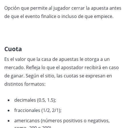
Opción que permite al jugador cerrar la apuesta antes
de que el evento finalice o incluso de que empiece.
Cuota
Es el valor que la casa de apuestas le otorga a un
mercado. Refleja lo que el apostador recibirá en caso
de ganar. Según el sitio, las cuotas se expresan en
distintos formatos:
decimales (0.5, 1.5);
fraccionales (1/2, 2/1);
americanos (números positivos o negativos,