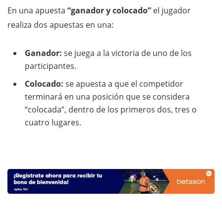
En una apuesta
“ganador y colocado”
el jugador
realiza dos apuestas en una:
Ganador:
se juega a la victoria de uno de los
participantes.
Colocado:
se apuesta a que el competidor
terminará en una posición que se considera
“colocada”, dentro de los primeros dos, tres o
cuatro lugares.