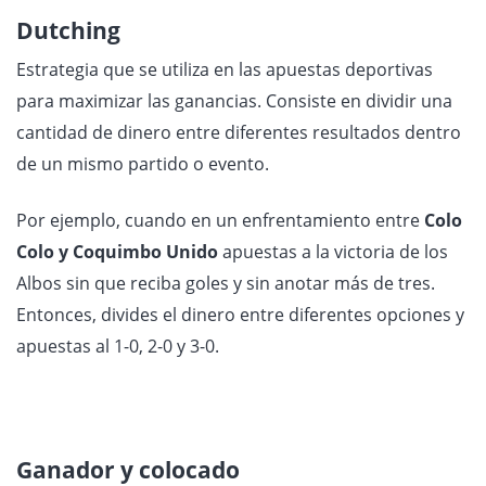
Dutching
Estrategia que se utiliza en las apuestas deportivas
para maximizar las ganancias. Consiste en dividir una
cantidad de dinero entre diferentes resultados dentro
de un mismo partido o evento.
Por ejemplo, cuando en un enfrentamiento entre
Colo
Colo y Coquimbo Unido
apuestas a la victoria de los
Albos sin que reciba goles y sin anotar más de tres.
Entonces, divides el dinero entre diferentes opciones y
apuestas al 1-0, 2-0 y 3-0.
Ganador y colocado