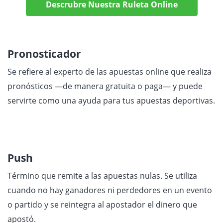
Descrubre Nuestra Ruleta Online
Pronosticador
Se refiere al experto de las apuestas online que realiza
pronósticos —de manera gratuita o paga— y puede
servirte como una ayuda para tus apuestas deportivas.
Push
Término que remite a las apuestas nulas. Se utiliza
cuando no hay ganadores ni perdedores en un evento
o partido y se reintegra al apostador el dinero que
apostó.