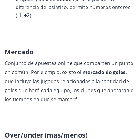
diferencia del asiático, permite números enteros
(-1, +2).
Mercado
Conjunto de apuestas online que comparten un punto
en común. Por ejemplo, existe el
mercado de goles
,
que incluye las jugadas relacionadas a la cantidad de
goles que hará cada equipo, los clubes que anotarán o
los tiempos en que se marcará.
Over/under (más/menos)