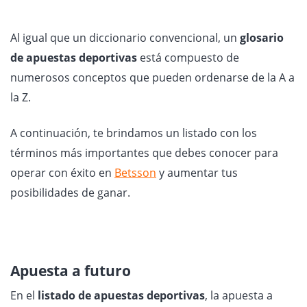
Al igual que un diccionario convencional, un
glosario
de apuestas deportivas
está compuesto de
numerosos conceptos que pueden ordenarse de la A a
la Z.
A continuación, te brindamos un listado con los
términos más importantes que debes conocer para
operar con éxito en
Betsson
y aumentar tus
posibilidades de ganar.
Apuesta a futuro
En el
listado de apuestas deportivas
, la apuesta a