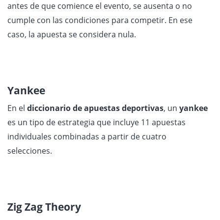
antes de que comience el evento, se ausenta o no
cumple con las condiciones para competir. En ese
caso, la apuesta se considera nula.
Yankee
En el
diccionario de apuestas deportivas
, un
yankee
es un tipo de estrategia que incluye 11 apuestas
individuales combinadas a partir de cuatro
selecciones.
Zig Zag Theory