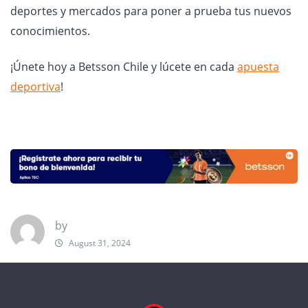
deportes y mercados para poner a prueba tus nuevos
conocimientos.
¡Únete hoy a Betsson Chile y lúcete en cada
apuesta
deportiva
!
by
August 31, 2024