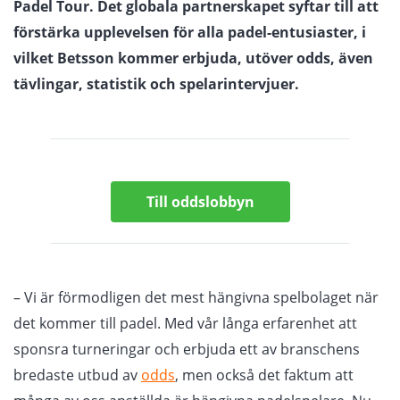
Padel Tour. Det globala partnerskapet syftar till att
förstärka upplevelsen för alla padel-entusiaster, i
vilket Betsson kommer erbjuda, utöver odds, även
tävlingar, statistik och spelarintervjuer.
Till oddslobbyn
– Vi är förmodligen det mest hängivna spelbolaget när
det kommer till padel. Med vår långa erfarenhet att
sponsra turneringar och erbjuda ett av branschens
bredaste utbud av
odds
, men också det faktum att