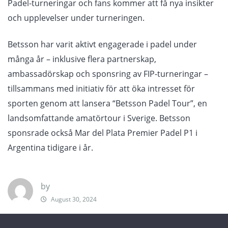
Padel-turneringar och fans kommer att få nya insikter
och upplevelser under turneringen.
Betsson har varit aktivt engagerade i padel under
många år – inklusive flera partnerskap,
ambassadörskap och sponsring av FIP-turneringar –
tillsammans med initiativ för att öka intresset för
sporten genom att lansera “Betsson Padel Tour”, en
landsomfattande amatörtour i Sverige. Betsson
sponsrade också Mar del Plata Premier Padel P1 i
Argentina tidigare i år.
by
August 30, 2024